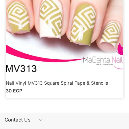
Nail Vinyl MV313 Square Spiral Tape & Stencils
N
30
EGP
Contact Us