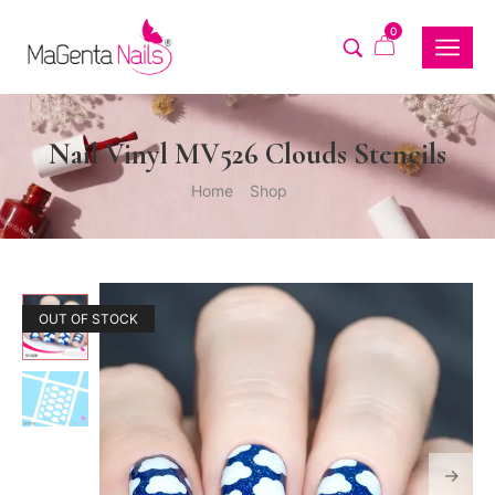
0
Nail Vinyl MV526 Clouds Stencils
Home
Shop
/
/
OUT OF STOCK