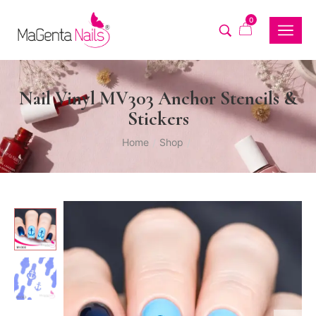
0
Nail Vinyl MV303 Anchor Stencils &
Stickers
Home
Shop
/
/