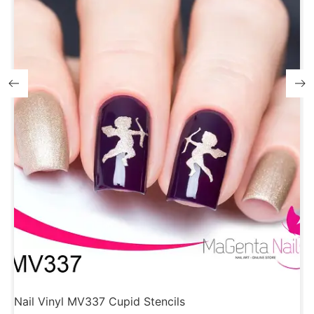
Nail Vinyl MV337 Cupid Stencils
N