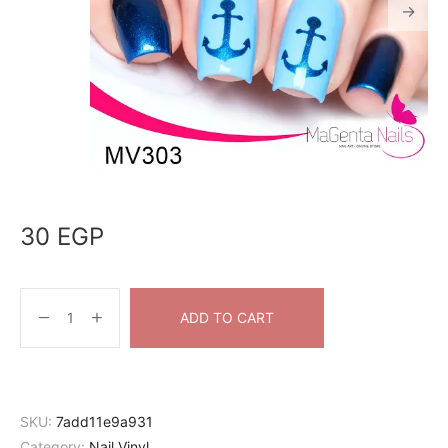
30
EGP
ADD TO CART
SKU:
7add11e9a931
Category:
Nail Vinyl