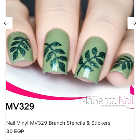
Nail Vinyl MV329 Branch Stencils & Stickers
N
30
EGP