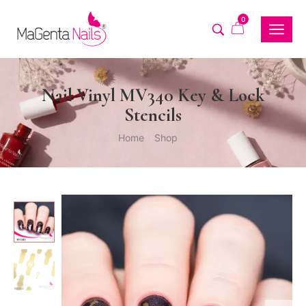
0
Nail Vinyl MV340 Key & Lock
Stencils
Home
Shop
/
/