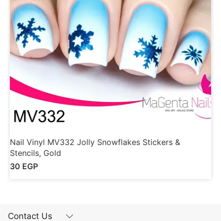
Nail Vinyl MV332 Jolly Snowflakes Stickers &
N
Stencils, Gold
30
EGP
Contact Us