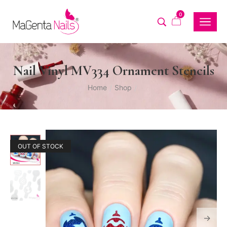
0
Nail Vinyl MV334 Ornament Stencils
Home
Shop
/
/
OUT OF STOCK