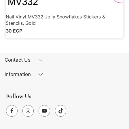
Nail Vinyl MV332 Jolly Snowflakes Stickers &
N
Stencils, Gold
30
EGP
Contact Us
Information
Follow Us