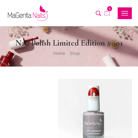
0
Nail Polish Limited Edition #001
Home
Shop
/
/