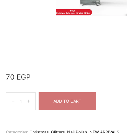
70
EGP
ADD TO CART
Categories:
Christmas
,
Glitters
,
Nail Polish
,
NEW ARRIVALS