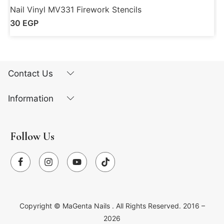
Nail Vinyl MV331 Firework Stencils
N
30
EGP
Contact Us
Information
Follow Us
Copyright ©
MaGenta Nails
. All Rights Reserved. 2016 –
2026