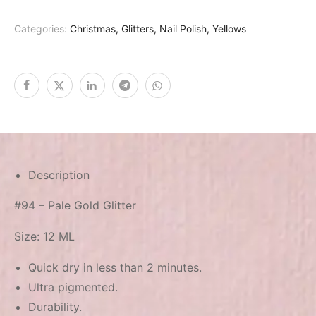
Categories:
Christmas
,
Glitters
,
Nail Polish
,
Yellows
Description
#94 – Pale Gold Glitter
Size: 12 ML
Quick dry in less than 2 minutes.
Ultra pigmented.
Durability.