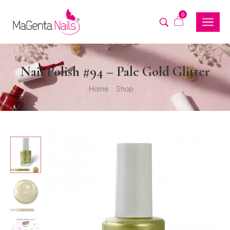
0
Nail Polish #94 – Pale Gold Glitter
Home
Shop
/
/