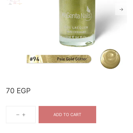
70
EGP
ADD TO CART