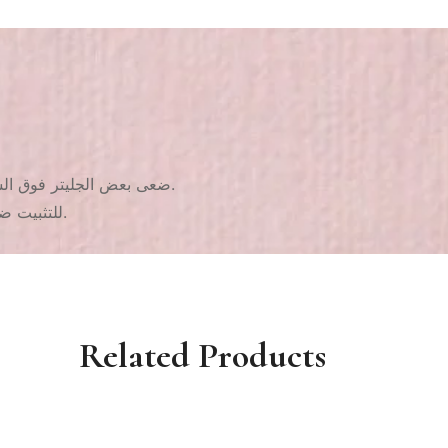
– ضعى بعض الجليتر فوق الشفاف الرطب. يفضل الطبطبة عليه بفرشاة وازالة الجليتر الزائد بها.
– للتثبيت ضعى طبقة شفاف أخيرة. واستمتعى بأحلى ألوان جليتر على أظافرك.
Related Products