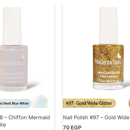
98 – Chiffon Mermaid
Nail Polish #97 – Gold Wide 
ite
70
EGP