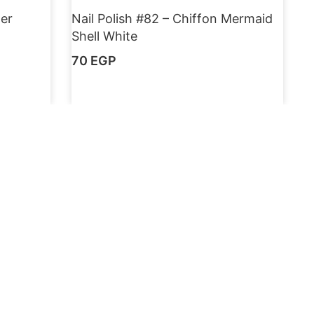
ter
Nail Polish #82 – Chiffon Mermaid
Shell White
70
EGP