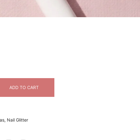
ADD TO CART
as
,
Nail Glitter