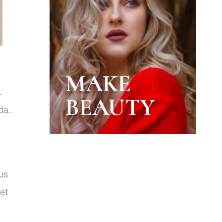
MAKE
.
BEAUTY
da.
us
met