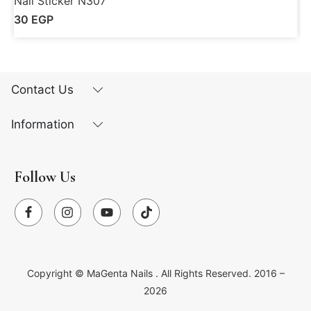
Nail Sticker N307
N
30
EGP
Contact Us
Information
Follow Us
Copyright ©
MaGenta Nails
. All Rights Reserved. 2016 –
2026