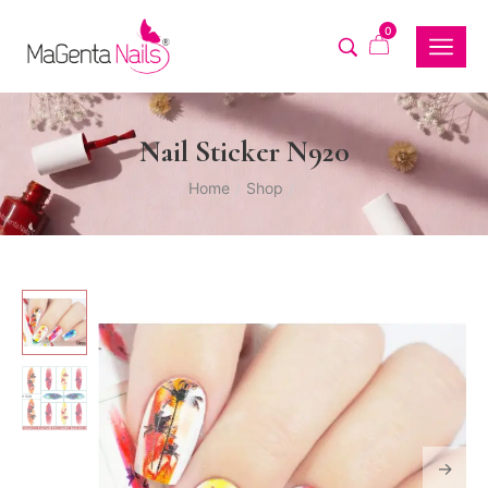
0
Nail Sticker N920
Home
Shop
/
/