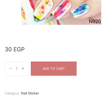
30
EGP
ADD TO CART
Category:
Nail Sticker