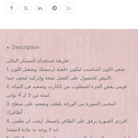
Description
طريقة استخدام الستيكر المائى:
1. ضعى اللون المناسب ليكون خلفية لرسمتك ويفضل اللون
الأبيض للحصول على أفضل نتيجة واتركيه ليجف جيدا.
2. قومى بقص الجزء المطلوب من الكارت وضعيه فى المياه
لمدة من 3 ل 4 ثوانى.
3. اسحبى الصورة من الورقة بلطف وضعيه على سطح
أظافرك .
4. افردى الصورة برفق على الظافر بإصبعك (يجب ان تعلمى
انه لا يوجد به مادة لاصقة)
5. بلطف وبدون الضغط بالفرشة ضعى طبقة واحدة من الطلاء