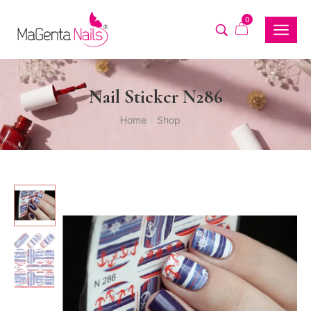
0
Nail Sticker N286
Home
Shop
/
/