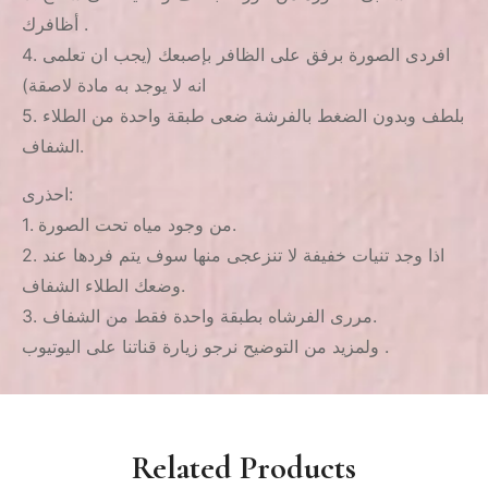
أظافرك .
4. افردى الصورة برفق على الظافر بإصبعك (يجب ان تعلمى
انه لا يوجد به مادة لاصقة)
5. بلطف وبدون الضغط بالفرشة ضعى طبقة واحدة من الطلاء
الشفاف.
احذرى:
1. من وجود مياه تحت الصورة.
2. اذا وجد تنيات خفيفة لا تنزعجى منها سوف يتم فردها عند
وضعك الطلاء الشفاف.
3. مررى الفرشاه بطبقة واحدة فقط من الشفاف.
ولمزيد من التوضيح نرجو زيارة قناتنا على اليوتيوب .
Related Products