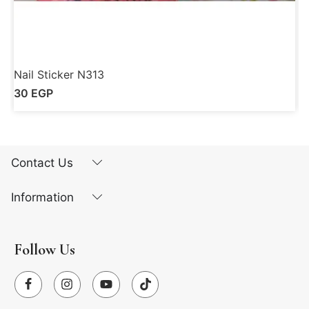
Nail Sticker N313
N
30
EGP
Contact Us
Information
Follow Us