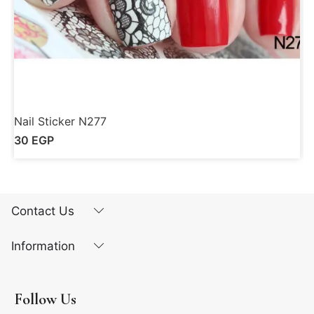
Nail Sticker N277
N
30
EGP
Contact Us
Information
Follow Us