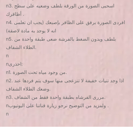
n3. اسحبى الصورة من الورقة بلطف وضعيه على سطح
أظافرك .
n4. افردى الصورة برفق على الظافر بإصبعك (يجب ان تعلمى
انه لا يوجد به مادة لاصقة)
n5. بلطف وبدون الضغط بالفرشة ضعى طبقة واحدة من
الطلاء الشفاف.
n
nاحذرى:
n1. من وجود مياه تحت الصورة.
n2. اذا وجد تنيات خفيفة لا تنزعجى منها سوف يتم فردها عند
وضعك الطلاء الشفاف.
n3. مررى الفرشاه بطبقة واحدة فقط من الشفاف.
nولمزيد من التوضيح نرجو زيارة قناتنا على اليوتيوب .
n