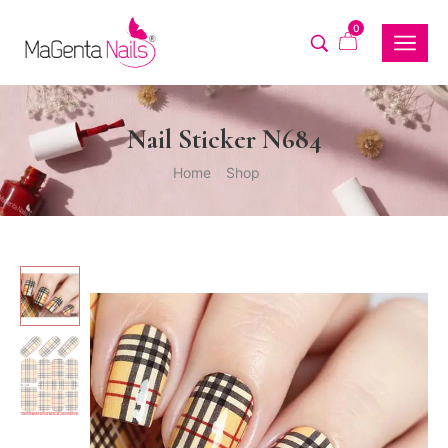
0
Nail Sticker N684
Home
Shop
/
/