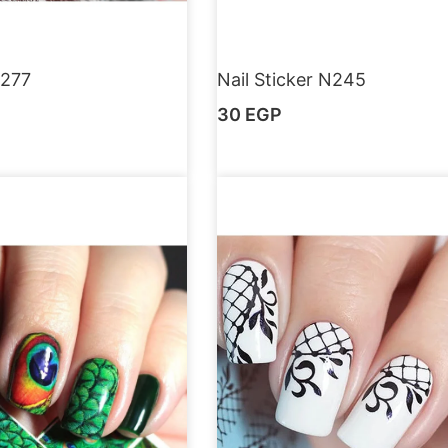
N277
Nail Sticker N245
30
EGP