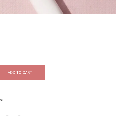
ADD TO CART
ker