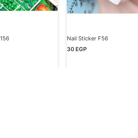
N156
Nail Sticker F56
30
EGP