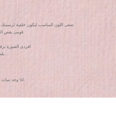
1. ضعى اللون المناسب ليكون خلفية لرسمتك ويفضل اللون الأبيض للحصول على أفضل نتيجة واتركيه ليجف جيدا.
2. قومى بقص الجزء المطلوب من الكارت وضعيه فى المياه لمدة من 3 ل 4 ثوانى.
4. افردى الصورة بر
5. بلطف وبدون الضغط بالفرشة ضعى طبقة واحدة من الطلاء الشفاف.
2. اذا وجد تنيات خفيفة لا تنزعجى منها سوف يتم فردها عند وضعك الطلاء الشفاف.