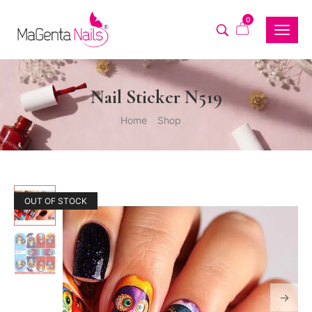
0
Nail Sticker N519
Home
Shop
/
/
OUT OF STOCK