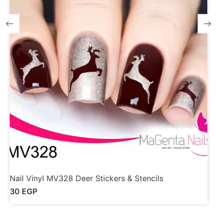
Nail Vinyl MV328 Deer Stickers & Stencils
N
30
EGP