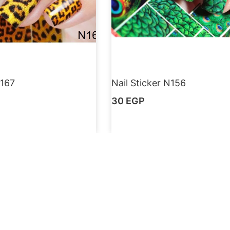
N167
Nail Sticker N156
30
EGP