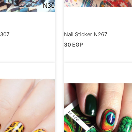
N307
Nail Sticker N267
30
EGP