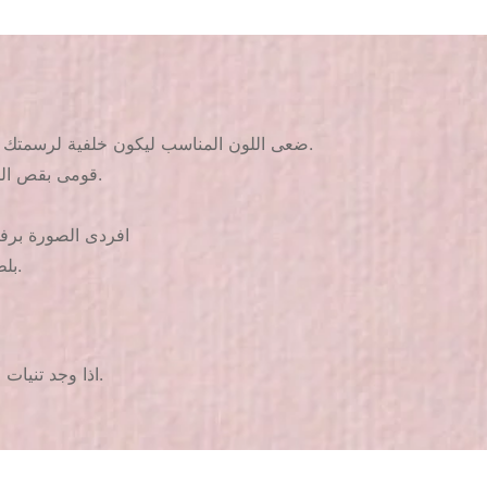
1. ضعى اللون المناسب ليكون خلفية لرسمتك ويفضل اللون الأبيض للحصول على أفضل نتيجة واتركيه ليجف جيدا.
2. قومى بقص الجزء المطلوب من الكارت وضعيه فى المياه لمدة من 3 ل 4 ثوانى.
4. افردى الصورة بر
5. بلطف وبدون الضغط بالفرشة ضعى طبقة واحدة من الطلاء الشفاف.
2. اذا وجد تنيات خفيفة لا تنزعجى منها سوف يتم فردها عند وضعك الطلاء الشفاف.