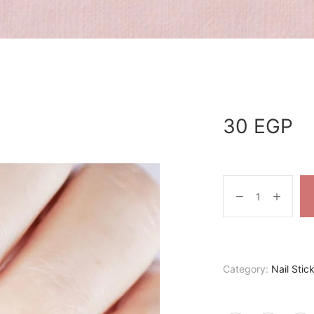
30
EGP
Category:
Nail Stic