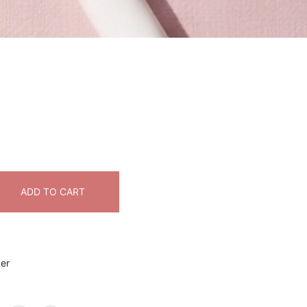
ADD TO CART
ker