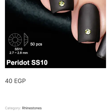
40
EGP
Category:
Rhinestones