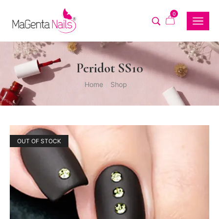
0
Peridot SS10
Home
Shop
/
/
OUT OF STOCK