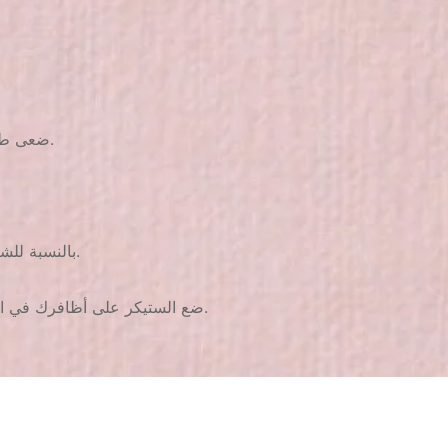
ضعى طلاء الأظافر واتركيه ليجف تماما ثم ارفعى الاسطمبة من على الكارت.
بالنسبة للشرائط لايزيد الانتظار من 15-20 ثانية على ان يكون الطلاء لازال رطب.
– ضع الستيكر على أظافرك في المكان المطلوب ثم ضعى طبقتين من الطلاء الشفاف على الستيكر.