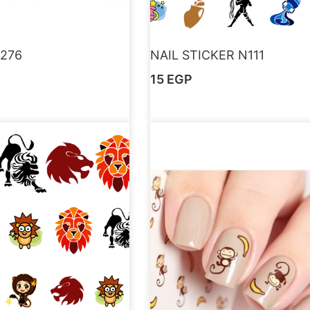
N276
NAIL STICKER N111
15
EGP