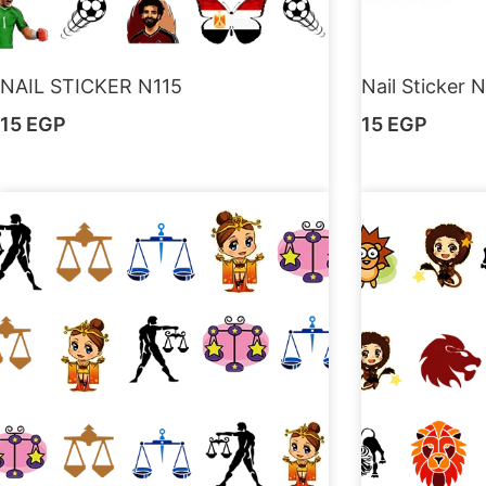
NAIL STICKER N115
Nail Sticker 
15
EGP
15
EGP