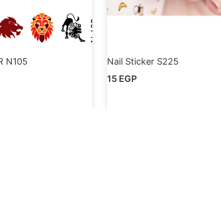
R N105
Nail Sticker S225
15
EGP