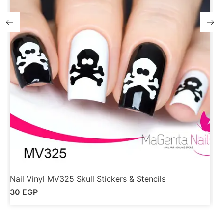
Nail Vinyl MV325 Skull Stickers & Stencils
N
30
EGP