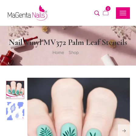
0
Nail Vinyl MV372 Palm Leaf Stencils
Home
Shop
/
/