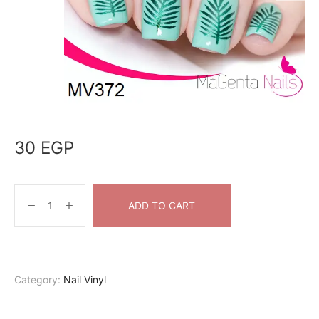
30
EGP
ADD TO CART
Category:
Nail Vinyl