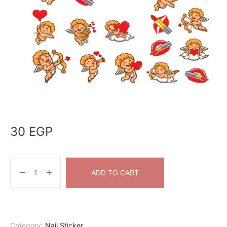
30
EGP
ADD TO CART
Category:
Nail Sticker