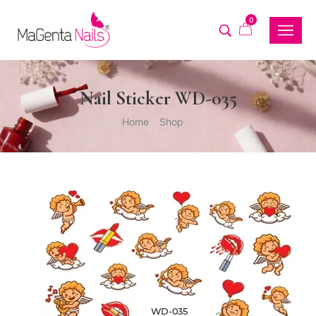
0
Nail Sticker WD-035
Home
Shop
/
/