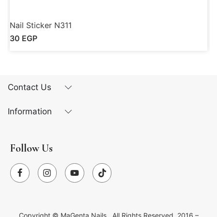
Nail Sticker N311
N
30
EGP
Contact Us
Information
Follow Us
Copyright ©
MaGenta Nails
. All Rights Reserved. 2016 –