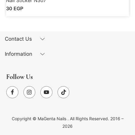
Nail Sticker N307
N
30
EGP
Contact Us
Information
Follow Us
Copyright ©
MaGenta Nails
. All Rights Reserved. 2016 –
2026