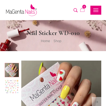
0
Nail Sticker WD-010
Home
Shop
/
/