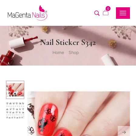
0
Nail Sticker S342
Home
Shop
/
/