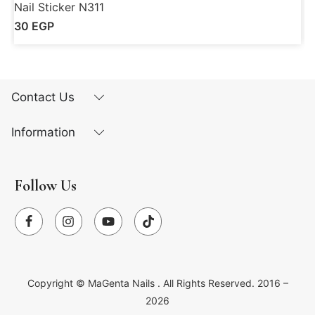
Nail Sticker N311
N
30
EGP
Contact Us
Information
Follow Us
Copyright ©
MaGenta Nails
. All Rights Reserved. 2016 –
2026