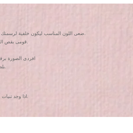
1. ضعى اللون المناسب ليكون خلفية لرسمتك ويفضل اللون الأبيض للحصول على أفضل نتيجة واتركيه ليجف جيدا.
2. قومى بقص الجزء المطلوب من الكارت وضعيه فى المياه لمدة من 3 ل 4 ثوانى.
4. افردى الصورة بر
5. بلطف وبدون الضغط بالفرشة ضعى طبقة واحدة من الطلاء الشفاف.
2. اذا وجد تنيات خفيفة لا تنزعجى منها سوف يتم فردها عند وضعك الطلاء الشفاف.