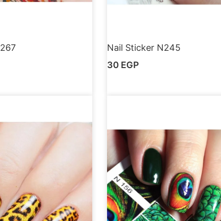
N267
Nail Sticker N245
30
EGP