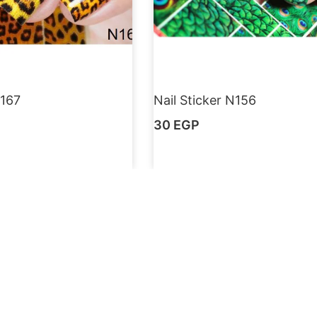
N167
Nail Sticker N156
30
EGP