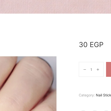
30
EGP
Category:
Nail Stic