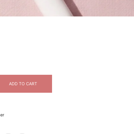
ADD TO CART
ker