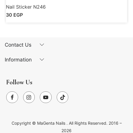
Nail Sticker N246
N
30
EGP
Contact Us
Information
Follow Us
Copyright ©
MaGenta Nails
. All Rights Reserved. 2016 –
2026