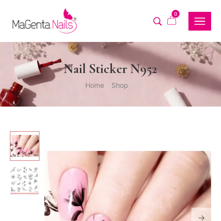
0
Nail Sticker N952
Home
Shop
/
/