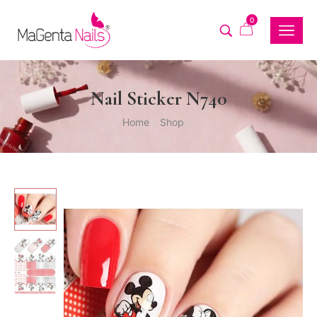
0
Nail Sticker N740
Home
Shop
/
/