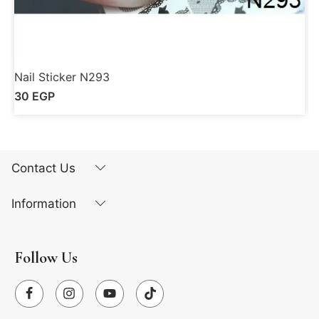
Nail Sticker N293
N
30
EGP
Contact Us
Information
Follow Us