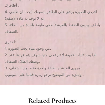
أظافرك .
4. افردى الصورة برفق على الظافر بإصبعك (يجب ان تعلمى
انه لا يوجد به مادة لاصقة)
5. بلطف وبدون الضغط بالفرشة ضعى طبقة واحدة من الطلاء
الشفاف.
احذرى:
1. من وجود مياه تحت الصورة.
2. اذا وجد تنيات خفيفة لا تنزعجى منها سوف يتم فردها عند
وضعك الطلاء الشفاف.
3. مررى الفرشاه بطبقة واحدة فقط من الشفاف.
ولمزيد من التوضيح نرجو زيارة قناتنا على اليوتيوب .
Related Products