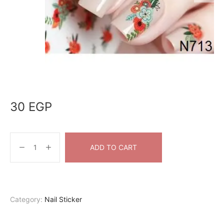
30
EGP
ADD TO CART
Category:
Nail Sticker