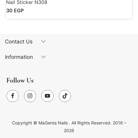
Nail Sticker N308
N
30
EGP
Contact Us
Information
Follow Us
Copyright ©
MaGenta Nails
. All Rights Reserved. 2016 –
2026