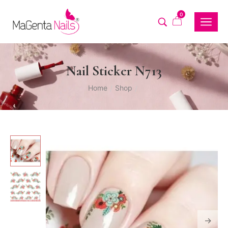
0
Nail Sticker N713
Home
Shop
/
/