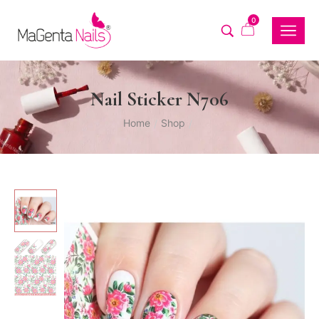
0
Nail Sticker N706
Home
Shop
/
/