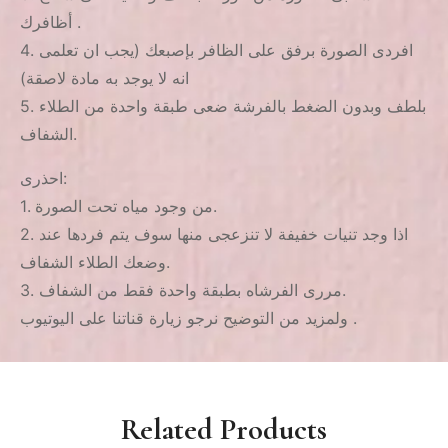
أظافرك .
4. افردى الصورة برفق على الظافر بإصبعك (يجب ان تعلمى
انه لا يوجد به مادة لاصقة)
5. بلطف وبدون الضغط بالفرشة ضعى طبقة واحدة من الطلاء
الشفاف.
احذرى:
1. من وجود مياه تحت الصورة.
2. اذا وجد تنيات خفيفة لا تنزعجى منها سوف يتم فردها عند
وضعك الطلاء الشفاف.
3. مررى الفرشاه بطبقة واحدة فقط من الشفاف.
ولمزيد من التوضيح نرجو زيارة قناتنا على اليوتيوب .
Related Products