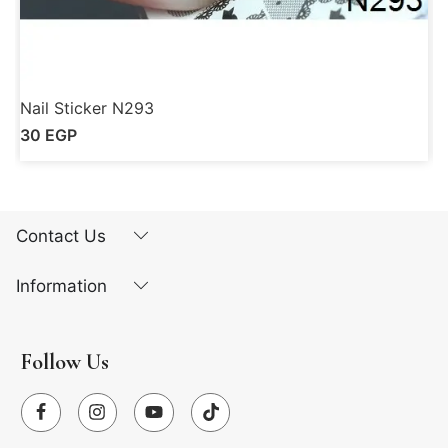
Nail Sticker N293
N
30
EGP
Contact Us
Information
Follow Us