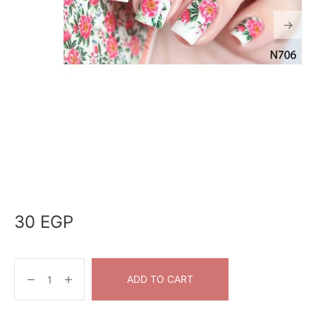
30
EGP
ADD TO CART