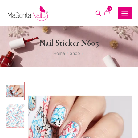
0
Nail Sticker N605
Home
Shop
/
/