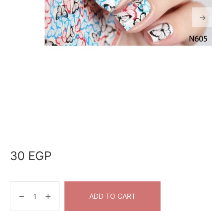
30
EGP
ADD TO CART