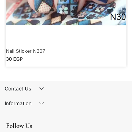
Nail Sticker N307
N
30
EGP
Contact Us
Information
Follow Us