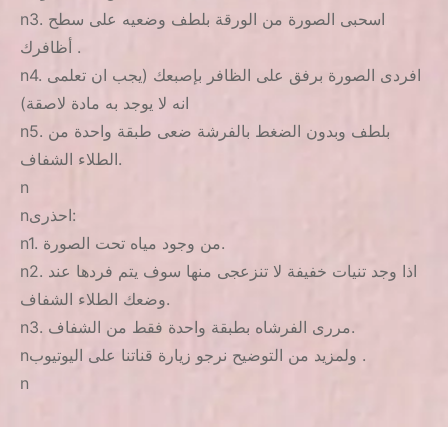
n3. اسحبى الصورة من الورقة بلطف وضعيه على سطح
أظافرك .
n4. افردى الصورة برفق على الظافر بإصبعك (يجب ان تعلمى
انه لا يوجد به مادة لاصقة)
n5. بلطف وبدون الضغط بالفرشة ضعى طبقة واحدة من
الطلاء الشفاف.
n
nاحذرى:
n1. من وجود مياه تحت الصورة.
n2. اذا وجد تنيات خفيفة لا تنزعجى منها سوف يتم فردها عند
وضعك الطلاء الشفاف.
n3. مررى الفرشاه بطبقة واحدة فقط من الشفاف.
nولمزيد من التوضيح نرجو زيارة قناتنا على اليوتيوب .
n