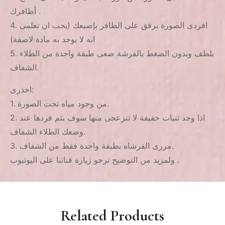
أظافرك .
4. افردى الصورة برفق على الظافر بإصبعك (يجب ان تعلمى
انه لا يوجد به مادة لاصقة)
5. بلطف وبدون الضغط بالفرشة ضعى طبقة واحدة من الطلاء
الشفاف.
احذرى:
1. من وجود مياه تحت الصورة.
2. اذا وجد تنيات خفيفة لا تنزعجى منها سوف يتم فردها عند
وضعك الطلاء الشفاف.
3. مررى الفرشاه بطبقة واحدة فقط من الشفاف.
ولمزيد من التوضيح نرجو زيارة قناتنا على اليوتيوب .
Related Products