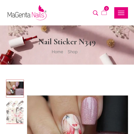
0
Nail Sticker N349
Home
Shop
/
/