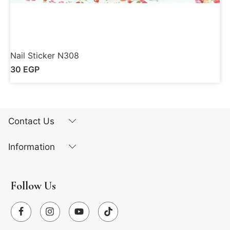
Nail Sticker N308
N
30
EGP
Contact Us
Information
Follow Us