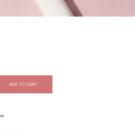
ADD TO CART
ker