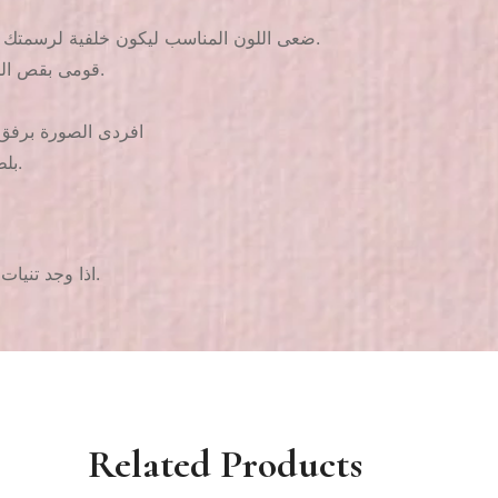
1. ضعى اللون المناسب ليكون خلفية لرسمتك ويفضل اللون الأبيض للحصول على أفضل نتيجة واتركيه ليجف جيدا.
2. قومى بقص الجزء المطلوب من الكارت وضعيه فى المياه لمدة من 3 ل 4 ثوانى.
4. افردى الصورة برف
5. بلطف وبدون الضغط بالفرشة ضعى طبقة واحدة من الطلاء الشفاف.
2. اذا وجد تنيات خفيفة لاتنزعجى منها سوف يتم فردها عند وضعك الطلاء الشفاف.
Related Products