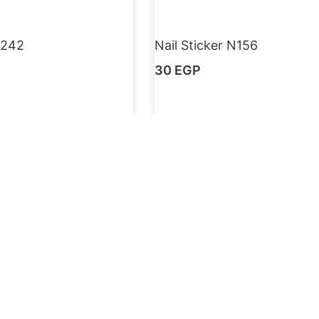
N242
Nail Sticker N156
30
EGP