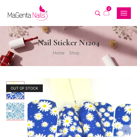
0
Nail Sticker N1204
Home
Shop
/
/
OUT OF STOCK