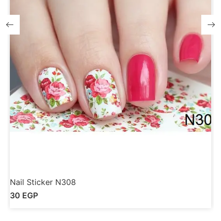
Nail Sticker N308
N
30
EGP