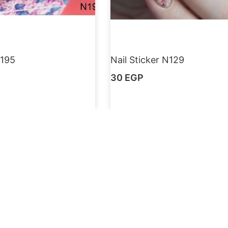
N195
Nail Sticker N129
30
EGP