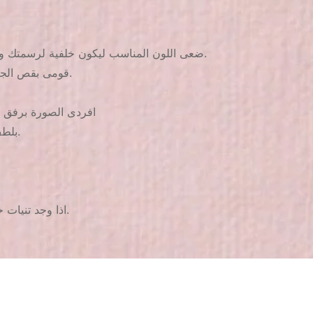
n1. ضعى اللون المناسب ليكون خلفية لرسمتك ويفضل اللون الأبيض للحصول على أفضل نتيجة واتركيه ليجف جيدا.
n2. قومى بقص الجزء المطلوب من الكارت وضعيه فى المياه لمدة من 3 ل 4 ثوانى.
n4. افردى الصورة برفق
n5. بلطف وبدون الضغط بالفرشة ضعى طبقة واحدة من الطلاء الشفاف.
n2. اذا وجد تنيات خفيفة لاتنزعجى منها سوف يتم فردها عند وضعك الطلاء الشفاف.