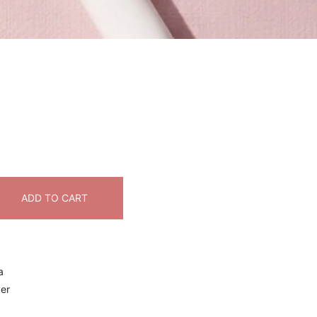
ADD TO CART
a
ker