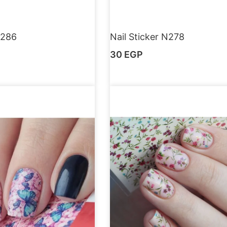
N286
Nail Sticker N278
30
EGP