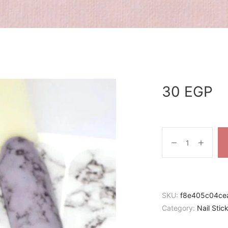
30
EGP
SKU:
f8e405c04ce
Category:
Nail Stic