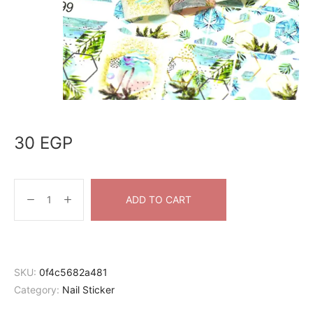
30
EGP
ADD TO CART
SKU:
0f4c5682a481
Category:
Nail Sticker