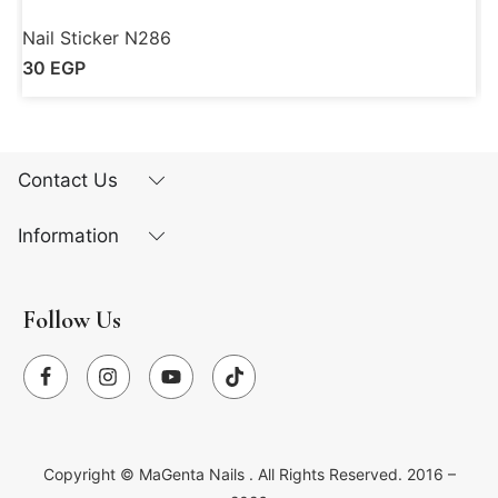
Nail Sticker N286
N
30
EGP
Contact Us
Information
Follow Us
Copyright ©
MaGenta Nails
. All Rights Reserved. 2016 –