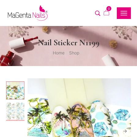
0
Nail Sticker N1199
Home
Shop
/
/