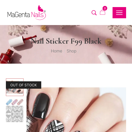
0
Nail Sticker F99 Black
Home
Shop
/
/
OUT OF STOCK