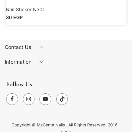
Nail Sticker N301
N
30
EGP
Contact Us
Information
Follow Us
Copyright ©
MaGenta Nails
. All Rights Reserved. 2016 –