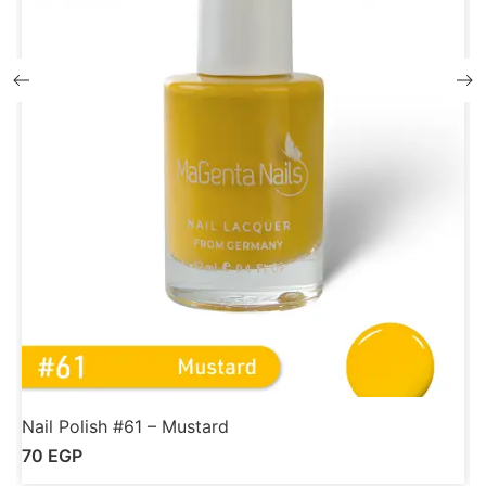
Nail Polish #61 – Mustard
N
70
EGP