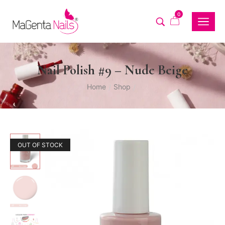
0
Nail Polish #9 – Nude Beige
Home
Shop
/
/
OUT OF STOCK