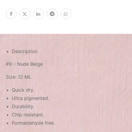
Description
#9 – Nude Beige
Size: 12 ML
Quick dry.
Ultra pigmented.
Durability.
Chip resistant.
Formaldehyde free.