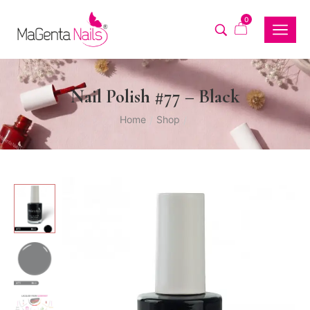
0
Nail Polish #77 – Black
Home
Shop
/
/