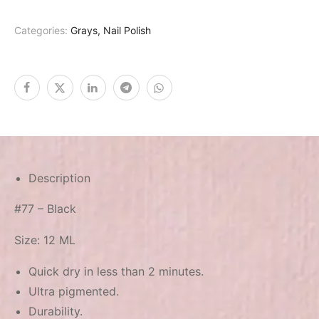
Categories:
Grays
,
Nail Polish
Description
#77 – Black
Size: 12 ML
Quick dry in less than 2 minutes.
Ultra pigmented.
Durability.