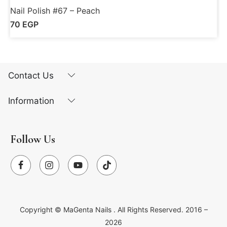
Nail Polish #67 – Peach
N
70
EGP
Contact Us
Information
Follow Us
Copyright ©
MaGenta Nails
. All Rights Reserved. 2016 –
2026