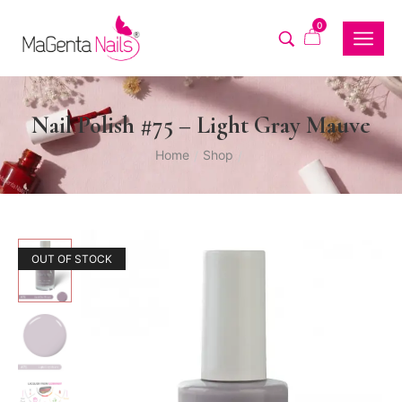
0
Nail Polish #75 – Light Gray Mauve
Home
Shop
/
/
OUT OF STOCK