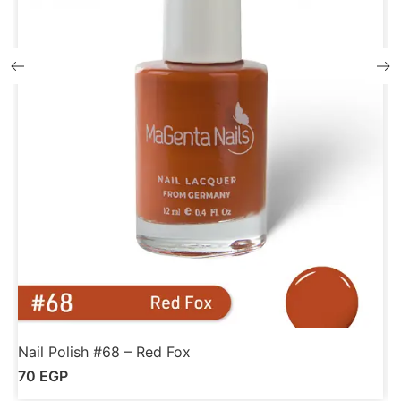
Nail Polish #68 – Red Fox
N
70
EGP