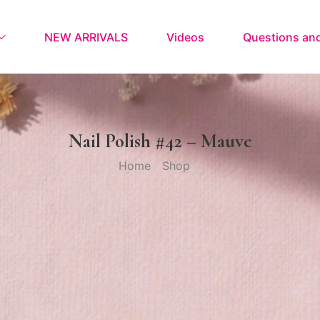
NEW ARRIVALS
Videos
Questions an
Nail Polish #42 – Mauve
Home
Shop
/
/