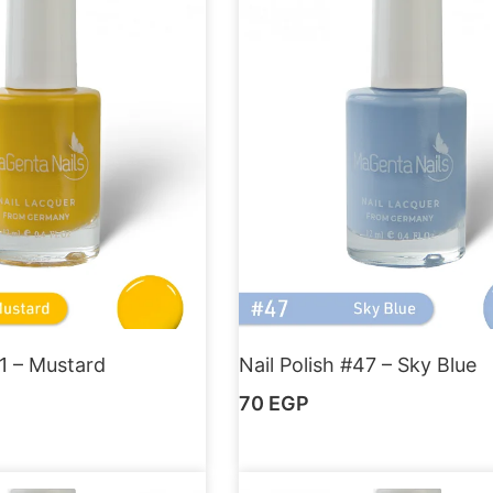
61 – Mustard
Nail Polish #47 – Sky Blue
70
EGP