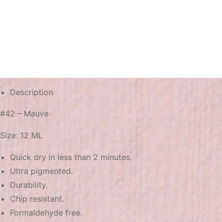
Description
#42 – Mauve
Size: 12 ML
Quick dry in less than 2 minutes.
Ultra pigmented.
Durability.
Chip resistant.
Formaldehyde free.