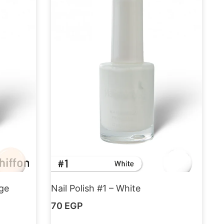
ige
Nail Polish #1 – White
70
EGP