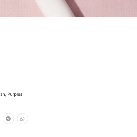
ish
,
Purples