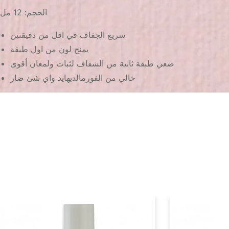
الحجم: 12 مل
سريع الجفاف في اقل من دقيقتين
يمنح لون من اول طبقة
ضعي طبقة ثانية من الشفاف لثبات ولمعان أقوى
خالي من الفورمالديهايد واي شئ ضار