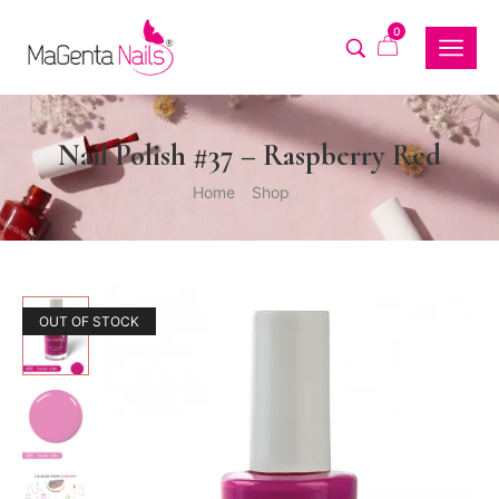
0
Nail Polish #37 – Raspberry Red
Home
Shop
/
/
OUT OF STOCK