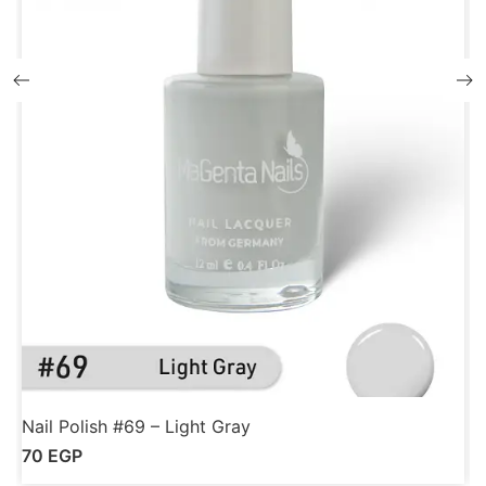
Nail Polish #69 – Light Gray
N
70
EGP