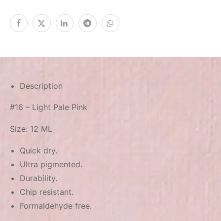
Description
#16 – Light Pale Pink
Size: 12 ML
Quick dry.
Ultra pigmented.
Durability.
Chip resistant.
Formaldehyde free.