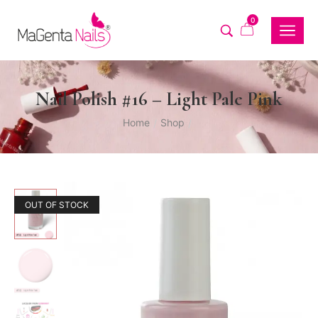
0
Nail Polish #16 – Light Pale Pink
Home
Shop
/
/
OUT OF STOCK