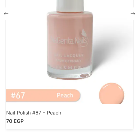
Nail Polish #67 – Peach
N
70
EGP