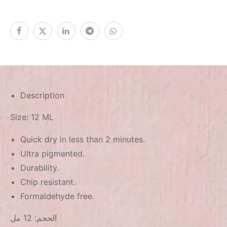
Description
Size: 12 ML
Quick dry in less than 2 minutes.
Ultra pigmented.
Durability.
Chip resistant.
Formaldehyde free.
الحجم: 12 مل