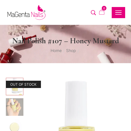
0
Nail Polish #107 – Honey Mustard
Home
Shop
/
/
OUT OF STOCK