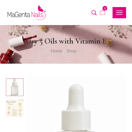
0
Dry 5 Oils with Vitamin E
Home
Shop
/
/