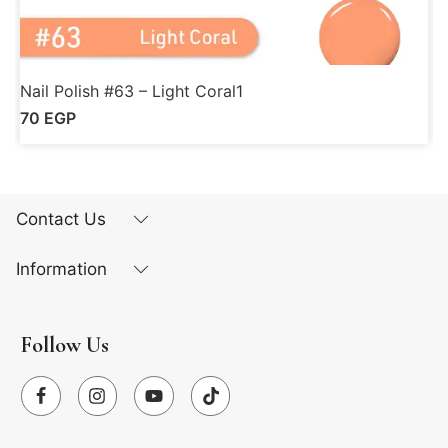
Nail Polish #63 – Light Coral1
N
70
EGP
Contact Us
Information
Follow Us