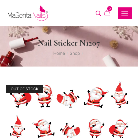
0
Nail Sticker N1207
Home
Shop
/
/
OUT OF STOCK